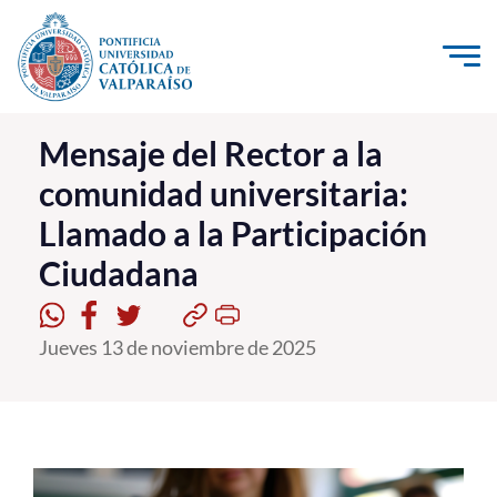
Click acá para ir directamente al contenido
La Universidad
Mensaje del Rector a la
comunidad universitaria:
Investigación, Creación e Innovación
Llamado a la Participación
PUCV Internacional
Ciudadana
Vinculación con el Medio
Admisión
Jueves 13 de noviembre de 2025
Pregrado
Postgrado
Formación Continua