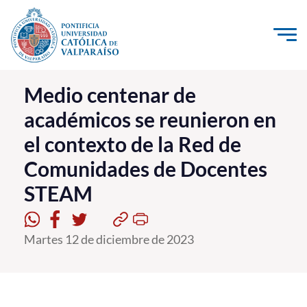
Click acá para ir directamente al contenido
La Universidad
Medio centenar de
académicos se reunieron en
Investigación, Creación e Innovación
el contexto de la Red de
PUCV Internacional
Comunidades de Docentes
Vinculación con el Medio
STEAM
Admisión
Martes 12 de diciembre de 2023
Pregrado
Postgrado
Formación Continua