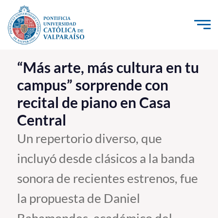
Click acá para ir directamente al contenido
La Universidad
“Más arte, más cultura en tu
campus” sorprende con
Investigación, Creación e Innovación
recital de piano en Casa
PUCV Internacional
Central
Vinculación con el Medio
Un repertorio diverso, que
Admisión
incluyó desde clásicos a la banda
Pregrado
sonora de recientes estrenos, fue
Postgrado
la propuesta de Daniel
Formación Continua