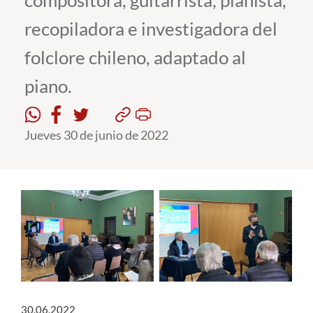
compositora, guitarrista, pianista,
recopiladora e investigadora del
Estudiantes
folclore chileno, adaptado al
Académicos
piano.
Funcionarios
Alumni
Jueves 30 de junio de 2022
English
30.06.2022