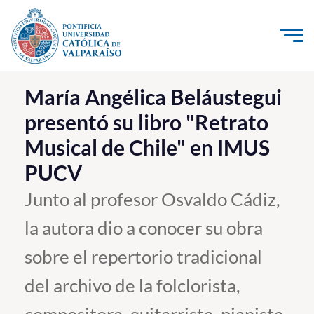
Click acá para ir directamente al contenido
La Universidad
María Angélica Beláustegui
presentó su libro "Retrato
Investigación, Creación e Innovación
Musical de Chile" en IMUS
PUCV Internacional
PUCV
Vinculación con el Medio
Junto al profesor Osvaldo Cádiz,
Admisión
la autora dio a conocer su obra
Pregrado
sobre el repertorio tradicional
Postgrado
del archivo de la folclorista,
Formación Continua