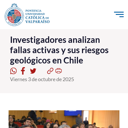
Click acá para ir directamente al contenido
La Universidad
Investigadores analizan
fallas activas y sus riesgos
Investigación, Creación e Innovación
geológicos en Chile
PUCV Internacional
Vinculación con el Medio
Viernes 3 de octubre de 2025
Admisión
Pregrado
Postgrado
Formación Continua