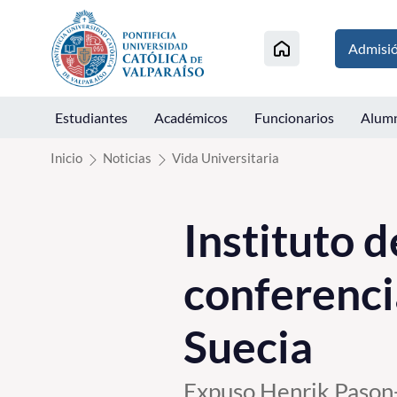
Click acá para ir directamente al contenido
Admisi
Estudiantes
Académicos
Funcionarios
Alum
Inicio
Noticias
Vida Universitaria
Instituto 
conferenci
Suecia
Expuso Henrik Pason-