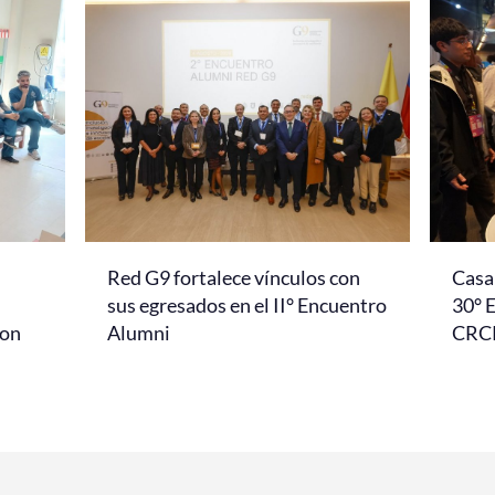
Red G9 fortalece vínculos con
Casa 
l
sus egresados en el II° Encuentro
30° 
con
Alumni
CRC