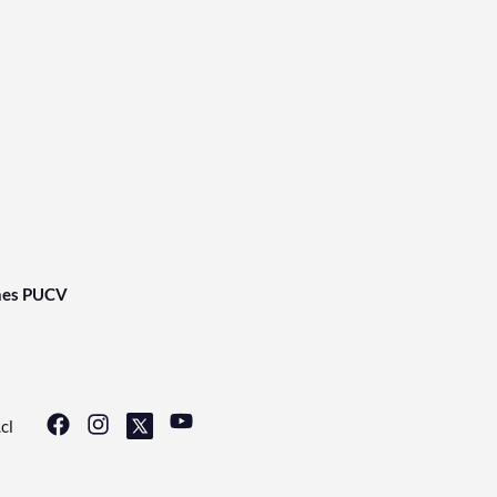
nes PUCV
cl