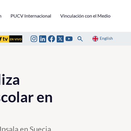
n
PUCV Internacional
Vinculación con el Medio
English
liza
scolar en
psala en Suecia