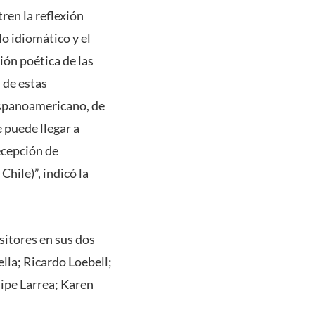
ren la reflexión
lo idiomático y el
ión poética de las
 de estas
spanoamericano, de
 puede llegar a
ecepción de
hile)”, indicó la
sitores en sus dos
lla; Ricardo Loebell;
lipe Larrea; Karen