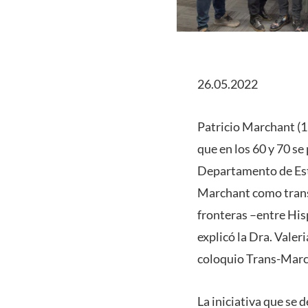
26.05.2022
Patricio Marchant (19
que en los 60 y 70 se
Departamento de Estu
Marchant como trans-
fronteras –entre Hisp
explicó la Dra. Vale
coloquio Trans-Marc
La iniciativa que se 