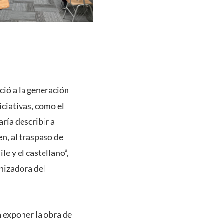
ció a la generación
iciativas, como el
ría describir a
n, al traspaso de
e y el castellano”,
anizadora del
a exponer la obra de