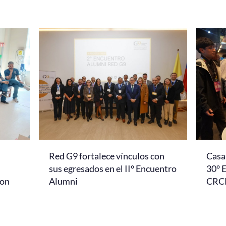
Red G9 fortalece vínculos con
Casa 
l
sus egresados en el II° Encuentro
30° 
con
Alumni
CRC