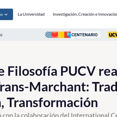
La Universidad
Investigación, Creación e Innovació
ón
ni
de Filosofía PUCV rea
rans-Marchant: Trad
, Transformación
zó con la colaboración del International 