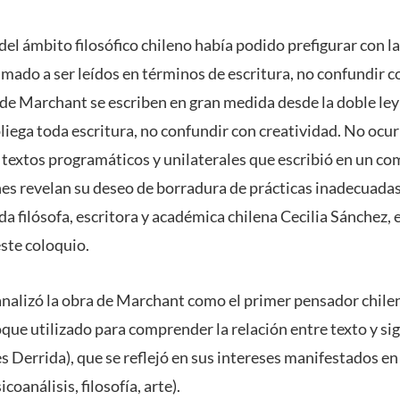
el ámbito filosófico chileno había podido prefigurar con la
amado a ser leídos en términos de escritura, no confundir 
 de Marchant se escriben en gran medida desde la doble ley
iega toda escritura, no confundir con creatividad. No ocu
 textos programáticos y unilaterales que escribió en un co
es revelan su deseo de borradura de prácticas inadecuadas e
da filósofa, escritora y académica chilena Cecilia Sánchez, 
este coloquio.
 analizó la obra de Marchant como el primer pensador chilen
que utilizado para comprender la relación entre texto y si
es Derrida), que se reflejó en sus intereses manifestados en
coanálisis, filosofía, arte).