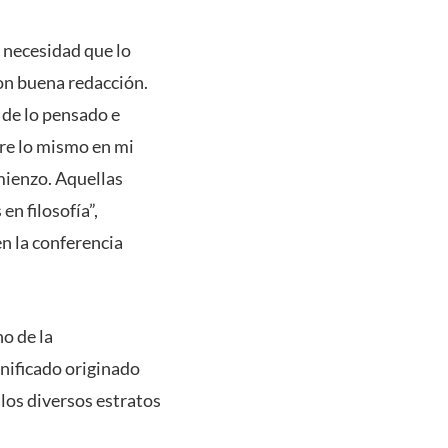
 necesidad que lo
con buena redacción.
 de lo pensado e
rre lo mismo en mi
mienzo. Aquellas
n filosofía”,
en la conferencia
o de la
gnificado originado
 los diversos estratos