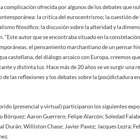
a complicación ofrecida por algunos de los debates que nut
contemporánea: la crítica del eurocentrismo; la cuestión de 
ismo filosófico; la discusión sobre la alteridad y la dimens
n. “Este autor que se encontraba situado en la constelación
mporáneas, el pensamiento marchantiano de un pensar hi
gua castellana, del diálogo arcaico con Europa, creemos que
ante y distinta luz. Hace más de 20 años se ve surgir una r
de las reflexiones y los debates sobre la (pos)dictadura en C
rido (presencial y virtual) participaron los siguientes expo
to Bórquez; Aaron Guerrero; Felipe Alarcón; Soledad Falabe
bal Durán; Williston Chase; Javier Pavez; Jacques Lezra; Fe
hez.