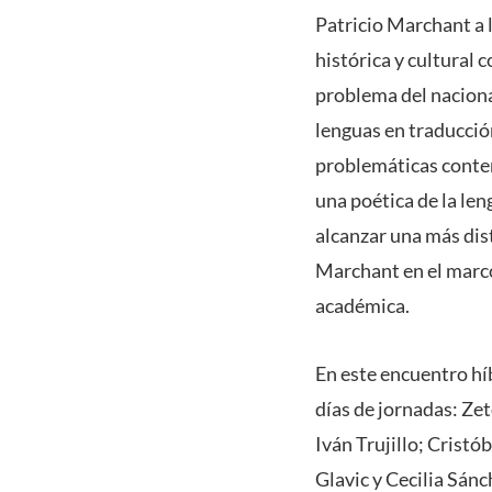
Patricio Marchant a l
histórica y cultural 
problema del nacional
lenguas en traducció
problemáticas conte
una poética de la len
alcanzar una más dist
Marchant en el marco 
académica.
En este encuentro híb
días de jornadas: Ze
Iván Trujillo; Cristó
Glavic y Cecilia Sánc