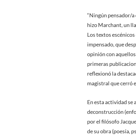
“Ningún pensador/a d
hizo Marchant, un ll
Los textos escénicos
impensado, que despl
opinión con aquellos
primeras publicacion
reflexionó la destaca
magistral que cerró 
En esta actividad se
deconstrucción (enfo
por el filósofo Jacqu
de su obra (poesía, psi