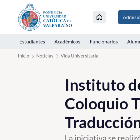
Click acá para ir directamente al contenido
Admisi
Estudiantes
Académicos
Funcionarios
Alum
Inicio
Noticias
Vida Universitaria
Instituto 
Coloquio T
Traducción
La iniciativa se reali