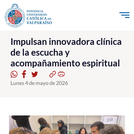
Click acá para ir directamente al contenido
La Universidad
Impulsan innovadora clínica
de la escucha y
Investigación, Creación e Innovación
acompañamiento espiritual
PUCV Internacional
Vinculación con el Medio
Lunes 4 de mayo de 2026
Admisión
Pregrado
Postgrado
Formación Continua