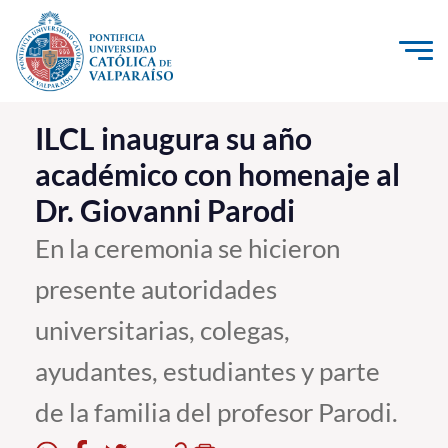
Click acá para ir directamente al contenido
La Universidad
ILCL inaugura su año
académico con homenaje al
Investigación, Creación e Innovación
Dr. Giovanni Parodi
PUCV Internacional
Vinculación con el Medio
En la ceremonia se hicieron
presente autoridades
Admisión
universitarias, colegas,
Pregrado
ayudantes, estudiantes y parte
Postgrado
de la familia del profesor Parodi.
Formación Continua