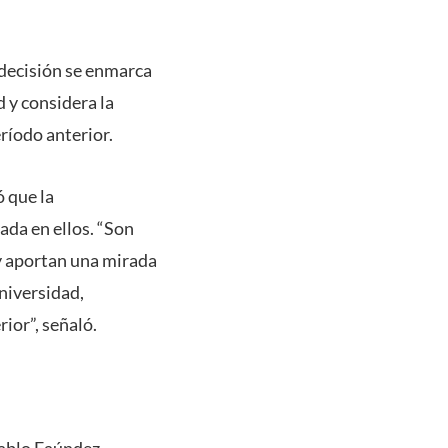
a decisión se enmarca
 y considera la
ríodo anterior.
ó que la
ada en ellos. “Son
 y aportan una mirada
niversidad,
ior”, señaló.
Pablo Faúndez