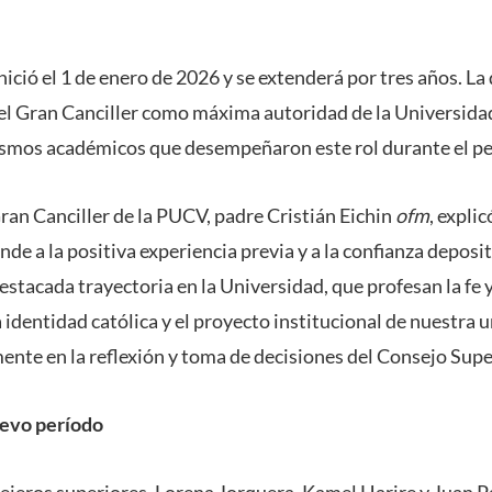
nició el 1 de enero de 2026 y se extenderá por tres años. L
del Gran Canciller como máxima autoridad de la Universidad
mismos académicos que desempeñaron este rol durante el pe
Gran Canciller de la PUCV, padre Cristián Eichin
ofm
, explic
e a la positiva experiencia previa y a la confianza deposit
estacada trayectoria en la Universidad, que profesan la fe
identidad católica y el proyecto institucional de nuestra u
ente en la reflexión y toma de decisiones del Consejo Super
uevo período
sejeros superiores, Lorena Jorquera, Kamel Harire y Juan 