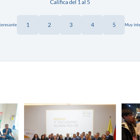
Califica del 1 al 5
1
2
3
4
5
teresante
Muy int