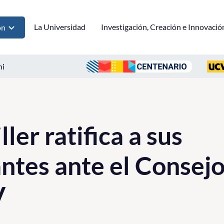
La Universidad
Investigación, Creación e Innovació
ón
ni
ler ratifica a sus
ntes ante el Consejo
V