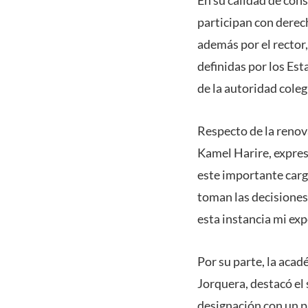
participan con derech
además por el rector
definidas por los Es
de la autoridad cole
Respecto de la renova
Kamel Harire, expres
este importante carg
toman las decisiones
esta instancia mi exp
Por su parte, la aca
Jorquera, destacó el
designación con un p