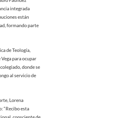
ancia integrada
ibuciones están
dad, formando parte
ica de Teología,
e Vega para ocupar
 colegiado, donde se
ngo al servicio de
orte, Lorena
o: “Recibo esta
ional, consciente de