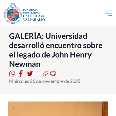
Click acá para ir directamente al contenido
La Universidad
GALERÍA: Universidad
desarrolló encuentro sobre
Investigación, Creación e Innovación
el legado de John Henry
PUCV Internacional
Newman
Vinculación con el Medio
Admisión
Miércoles 26 de noviembre de 2025
Pregrado
Postgrado
Formación Continua