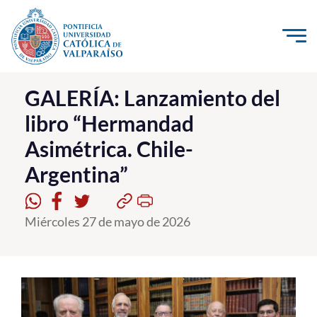
Click acá para ir directamente al contenido
La Universidad
GALERÍA: Lanzamiento del
libro “Hermandad
Investigación, Creación e Innovación
Asimétrica. Chile-
PUCV Internacional
Argentina”
Vinculación con el Medio
Admisión
Miércoles 27 de mayo de 2026
Pregrado
Postgrado
Formación Continua