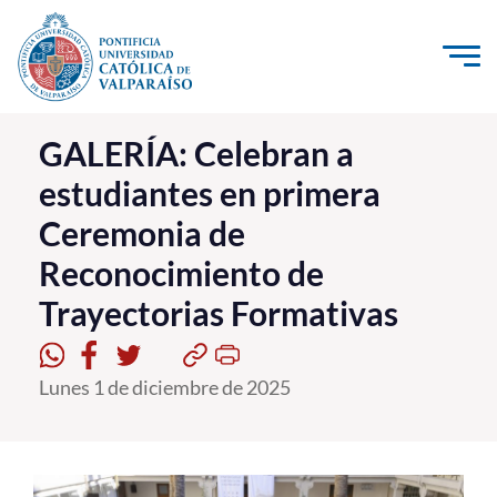
Click acá para ir directamente al contenido
La Universidad
GALERÍA: Celebran a
estudiantes en primera
Investigación, Creación e Innovación
Ceremonia de
PUCV Internacional
Reconocimiento de
Vinculación con el Medio
Trayectorias Formativas
Admisión
Lunes 1 de diciembre de 2025
Pregrado
Postgrado
Formación Continua