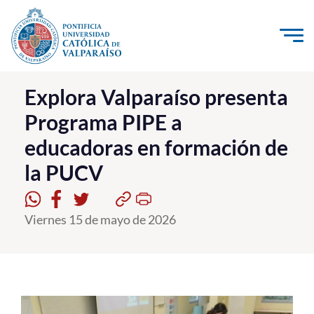
Click acá para ir directamente al contenido
La Universidad
Explora Valparaíso presenta
Programa PIPE a
Investigación, Creación e Innovación
educadoras en formación de
PUCV Internacional
la PUCV
Vinculación con el Medio
Admisión
Viernes 15 de mayo de 2026
Pregrado
Postgrado
Formación Continua