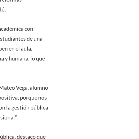
ló.
 académica con
estudiantes de una
en en el aula.
na y humana, lo que
. Mateo Vega, alumno
positiva, porque nos
n la gestión pública
sional”.
ública, destacó que