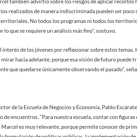
arcel también advirtió sobre los riesgos de aplicar recorte
ios realizados de manera indiscriminada pueden ser poco s
territoriales. No todos los programas ni todos los territori
 lo que se requiere un análisis más fino”, sostuvo.
l interés de los jóvenes por reflexionar sobre estos temas
e mirar hacia adelante, porque esa visión de futuro puede 
nte que quedarse únicamente observando el pasado”, seña
rector de la Escuela de Negocios y Economía, Pablo Escárate
o de encuentros. “Para nuestra escuela, contar con figuras d
 Marcel es muy relevante, porque permite conocer de prim
 la formulación de políticas públicas, la implementación d