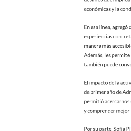
económicas y la condu
En esa línea, agregó
experiencias concret
manera más accesible
Además, les permite 
también puede conver
El impacto de la act
de primer año de Adm
permitió acercarnos 
y comprender mejor l
Por su parte, Sofía 