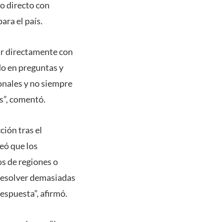
go directo con
ara el país.
gar directamente con
o en preguntas y
onales y no siempre
es”, comentó.
ción tras el
eó que los
s de regiones o
 resolver demasiadas
espuesta”, afirmó.