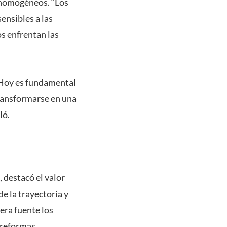
s homogéneos. “Los
ensibles a las
os enfrentan las
. Hoy es fundamental
transformarse en una
ló.
, destacó el valor
e la trayectoria y
era fuente los
e reformas