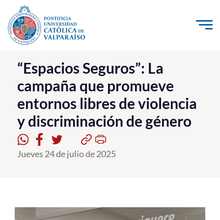
Click acá para ir directamente al contenido
La Universidad
“Espacios Seguros”: La
campaña que promueve
Investigación, Creación e Innovación
entornos libres de violencia
PUCV Internacional
y discriminación de género
Vinculación con el Medio
Admisión
Jueves 24 de julio de 2025
Pregrado
Postgrado
Formación Continua