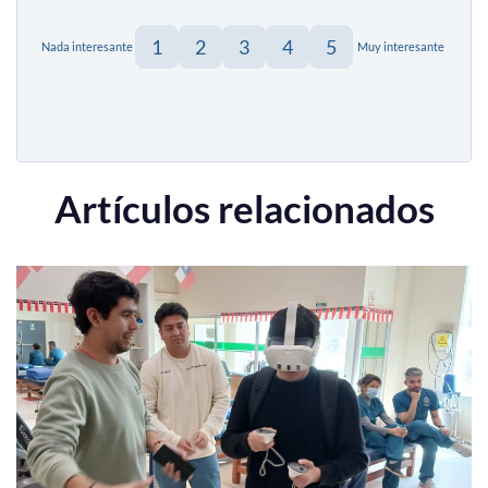
1
2
3
4
5
Nada interesante
Muy interesante
Artículos relacionados