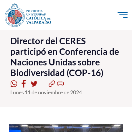
Click acá para ir directamente al contenido
La Universidad
Director del CERES
participó en Conferencia de
Investigación, Creación e Innovación
Naciones Unidas sobre
PUCV Internacional
Biodiversidad (COP-16)
Vinculación con el Medio
Admisión
Lunes 11 de noviembre de 2024
Pregrado
Postgrado
Formación Continua