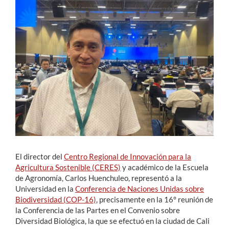
Estudiantes
Académicos
Funcionarios
Alumni
English
El director del
Centro Regional de Innovación para la
Agricultura Sostenible (CERES)
y académico de la Escuela
de Agronomía, Carlos Huenchuleo, representó a la
Universidad en la
Conferencia de Naciones Unidas sobre
Biodiversidad (COP-16)
, precisamente en la 16° reunión de
la Conferencia de las Partes en el Convenio sobre
Diversidad Biológica, la que se efectuó en la ciudad de Cali