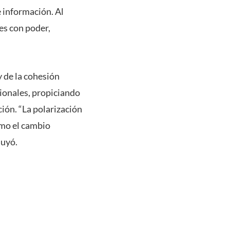
e información. Al
es con poder,
y de la cohesión
cionales, propiciando
ión. “La polarización
omo el cambio
cluyó.