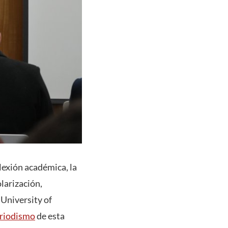
lexión académica, la
olarización,
 University of
eriodismo
de esta