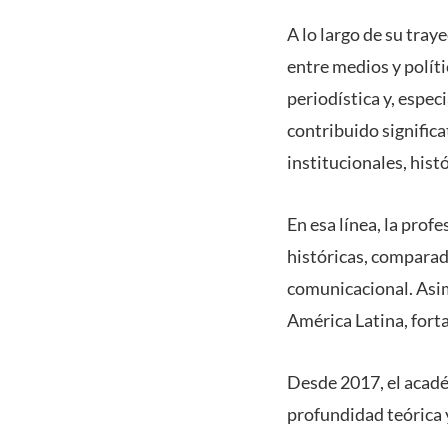
A lo largo de su tray
entre medios y políti
periodística y, espec
contribuido signific
institucionales, histó
En esa línea, la pro
históricas, comparad
comunicacional. Asim
América Latina, fort
Desde 2017, el acadé
profundidad teórica y