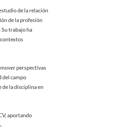
estudio de la relación
ción de la profesión
. Su trabajo ha
 contextos
romover perspectivas
d del campo
de la disciplina en
UCV, aportando
.