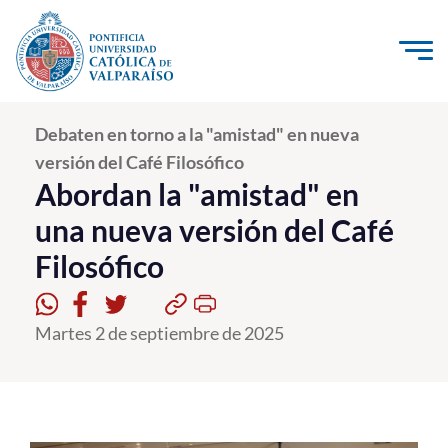
Click acá para ir directamente al contenido
La Universidad
Debaten en torno a la "amistad" en nueva
versión del Café Filosófico
Investigación, Creación e Innovación
Abordan la "amistad" en
PUCV Internacional
una nueva versión del Café
Vinculación con el Medio
Filosófico
Admisión
Martes 2 de septiembre de 2025
Pregrado
Postgrado
Formación Continua