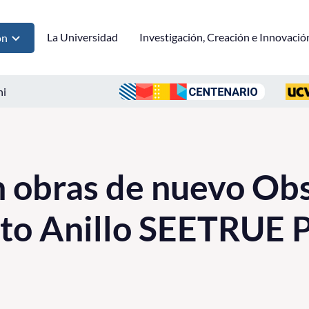
La Universidad
Investigación, Creación e Innovació
ón
ni
 obras de nuevo Obs
cto Anillo SEETRUE