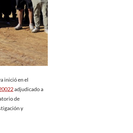
 inició en el
220022
adjudicado a
atorio de
stigación y