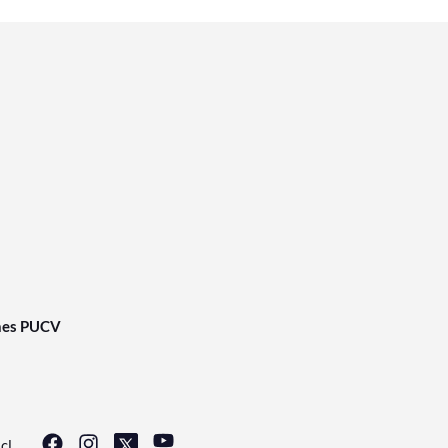
nes PUCV
cl