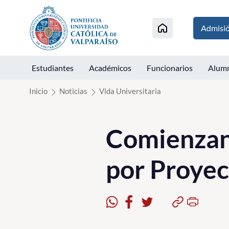
Click acá para ir directamente al contenido
Admisi
Estudiantes
Académicos
Funcionarios
Alum
Inicio
Noticias
Vida Universitaria
Comienzan
por Proye