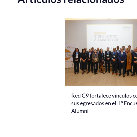
Red G9 fortalece vínculos c
sus egresados en el II° Encu
Alumni