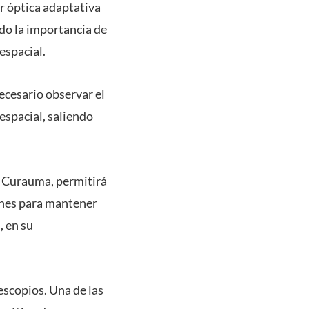
r óptica adaptativa
ndo la importancia de
espacial.
necesario observar el
espacial, saliendo
s Curauma, permitirá
iones para mantener
, en su
escopios. Una de las