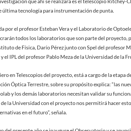
investigación que ahí se realizará es el telescopio Ritchey-
 última tecnología para instrumentación de punta.
gida por el profesor Esteban Vera y el Laboratorio de Optoel
lucrarán todos los laboratorios que son parte del proyecto
tituto de Física, Darío Pérez junto con Spel del profesor M
y el IPL del profesor Pablo Meza de la Universidad de la Fr
iero en Telescopios del proyecto, está a cargo de la etapa 
ación Óptica Terrestre, sobre su propósito explica: “las nu
olab y los demás laboratorios necesitan validar su funci
e la Universidad con el proyecto nos permitirá hacer esto
rnativas en el futuro”, señala.
o del presente año se inaugure el Observatorio y se anuncia