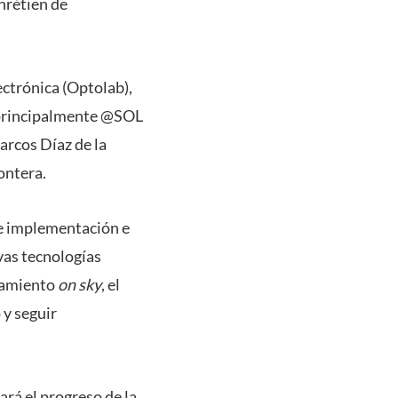
Chrétien de
ectrónica (Optolab),
, principalmente @SOL
arcos Díaz de la
ontera.
de implementación e
evas tecnologías
onamiento
on sky
, el
 y seguir
rá el progreso de la