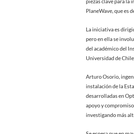
piezas clave para la 
PlaneWave, que es de
La iniciativa es diri
pero en ella se invo
del académico del Ins
Universidad de Chile 
Arturo Osorio, ingen
instalación de la Est
desarrolladas en Opt
apoyo y compromiso d
investigando más alte
Se espera que en may