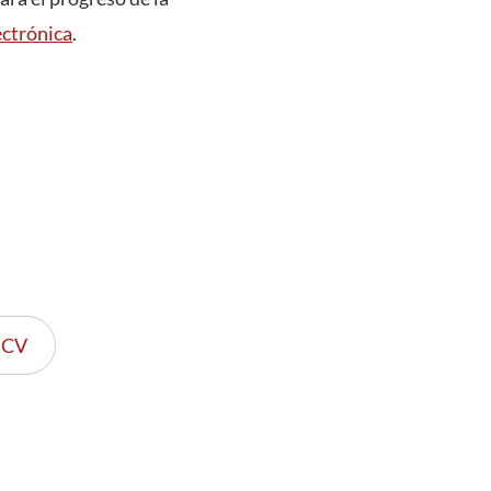
ectrónica
.
UCV