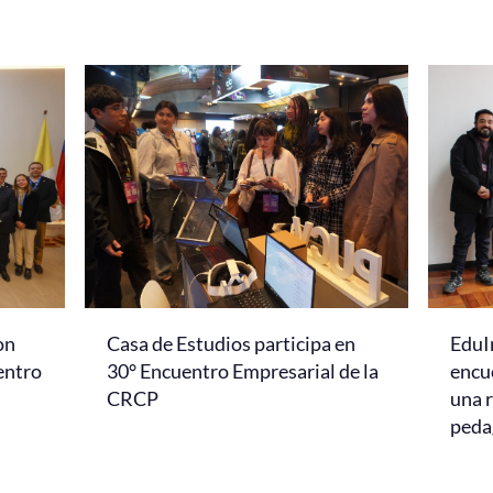
on
Casa de Estudios participa en
EduI
entro
30° Encuentro Empresarial de la
encu
CRCP
una r
peda