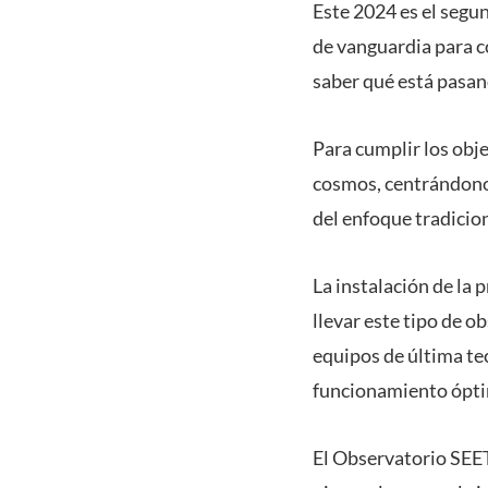
Este 2024 es el segu
de vanguardia para c
saber qué está pasand
Para cumplir los obje
cosmos, centrándonos
del enfoque tradicion
La instalación de la
llevar este tipo de o
equipos de última te
funcionamiento ópt
El Observatorio SEET