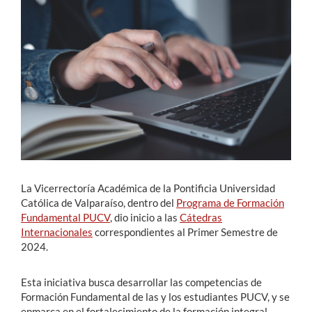
Estudiantes
Académicos
Funcionarios
Alumni
English
La Vicerrectoría Académica de la Pontificia Universidad
Católica de Valparaíso, dentro del
Programa de Formación
Fundamental PUCV
, dio inicio a las
Cátedras
Internacionales
correspondientes al Primer Semestre de
2024.
Esta iniciativa busca desarrollar las competencias de
Formación Fundamental de las y los estudiantes PUCV, y se
enmarca en el fortalecimiento de la formación integral