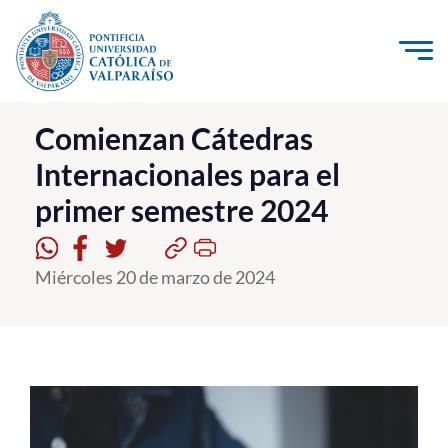
Click acá para ir directamente al contenido
La Universidad
Comienzan Cátedras
Internacionales para el
Investigación, Creación e Innovación
primer semestre 2024
PUCV Internacional
Vinculación con el Medio
Miércoles 20 de marzo de 2024
Admisión
Pregrado
Postgrado
Formación Continua