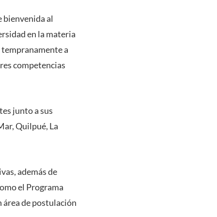
 bienvenida al
rsidad en la materia
an tempranamente a
ores competencias
tes junto a sus
Mar, Quilpué, La
tivas, además de
s como el Programa
n área de postulación