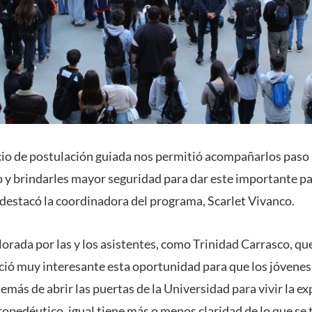
cio de
postulación guiada
nos permitió acompañarlos paso a
y brindarles mayor seguridad para dar este importante pa
 destacó la coordinadora del programa, Scarlet Vivanco.
lorada por las y los asistentes, como Trinidad Carrasco, qu
eció muy
interesante
esta oportunidad para que los jóvene
demás de abrir las puertas de la Universidad para vivir la e
opedéutico, igual tiene más o menos claridad de lo que se tr