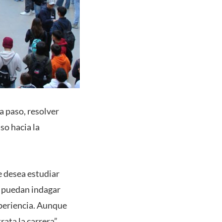
 paso, resolver
so hacia la
e desea estudiar
s puedan indagar
xperiencia. Aunque
ata la carrera”,