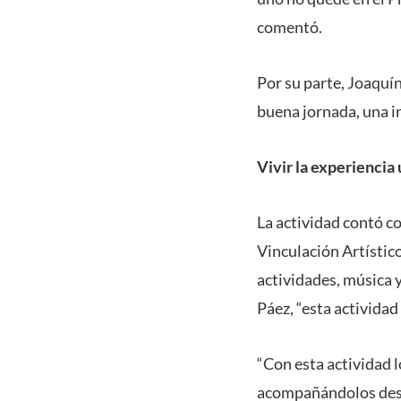
comentó.
Por su parte, Joaquí
buena jornada, una in
Vivir la experiencia
La actividad contó co
Vinculación Artístico
actividades, música 
Páez, “esta activida
“Con esta actividad l
acompañándolos desde