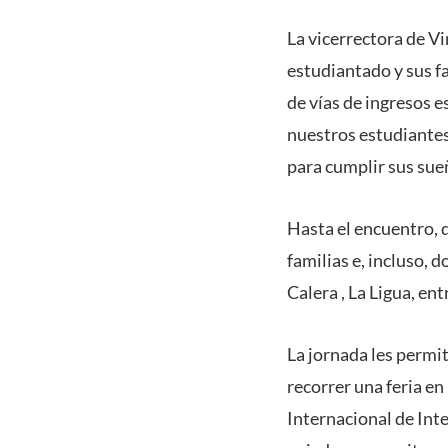
La vicerrectora de V
estudiantado y sus f
de vías de ingresos e
nuestros estudiantes
para cumplir sus sue
Hasta el encuentro, 
familias e, incluso, 
Calera , La Ligua, ent
La jornada les permi
recorrer una feria en
Internacional de Int