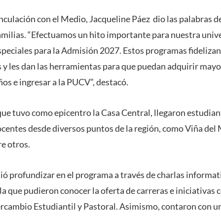
inculación con el Medio,
Jacqueline Páez dio las
palabras de
amilias. “Efectuamos un hito importante para nuestra unive
speciales para la
Admisión 2027
. Estos programas fideliz
 y les dan las herramientas para que puedan adquirir may
ños e ingresar a la PUCV”, destacó.
que tuvo como epicentro la
Casa Central
, llegaron estudian
docentes desde diversos puntos de la región, como Viña del 
re otros.
tió profundizar en el programa a través de charlas informa
 la que pudieron conocer la oferta de carreras e iniciativa
ercambio Estudiantil y Pastoral. Asimismo, contaron con u