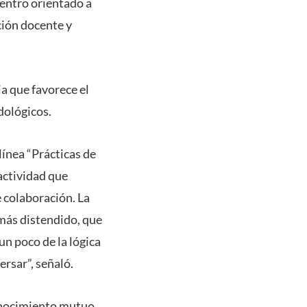
uentro orientado a
ción docente y
ia que favorece el
dológicos.
línea “Prácticas de
 actividad que
 colaboración. La
 más distendido, que
n poco de la lógica
rsar”, señaló.
conocimiento mutuo