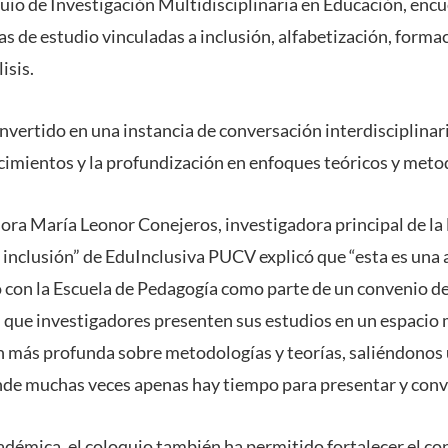
quio de Investigación Multidisciplinaria en Educación, enc
ias de estudio vinculadas a inclusión, alfabetización, forma
isis.
nvertido en una instancia de conversación interdisciplinar
imientos y la profundización en enfoques teóricos y meto
sora María Leonor Conejeros, investigadora principal de la 
a inclusión” de EduInclusiva PUCV explicó que “esta es una
con la Escuela de Pedagogía como parte de un convenio de
n que investigadores presenten sus estudios en un espacio
n más profunda sobre metodologías y teorías, saliéndonos u
nde muchas veces apenas hay tiempo para presentar y conve
adémica, el coloquio también ha permitido fortalecer el 