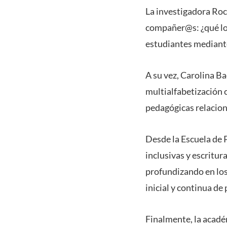
La investigadora Roc
compañer@s: ¿qué los
estudiantes mediante
A su vez, Carolina B
multialfabetización c
pedagógicas relacion
Desde la Escuela de 
inclusivas y escritur
profundizando en los
inicial y continua de
Finalmente, la académ