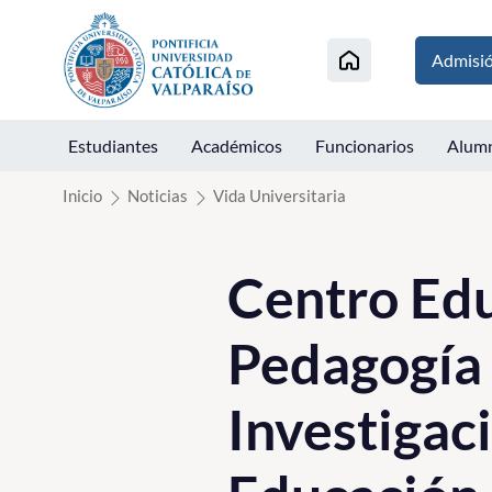
Click acá para ir directamente al contenido
Admisi
Estudiantes
Académicos
Funcionarios
Alum
Inicio
Noticias
Vida Universitaria
Centro Edu
Pedagogía 
Investigac