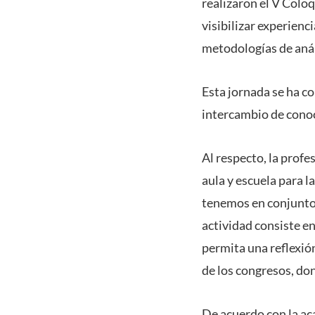
realizaron el V Colo
visibilizar experienc
metodologías de anál
Esta jornada se ha co
intercambio de conoc
Al respecto, la profe
aula y escuela para l
tenemos en conjunto 
actividad consiste e
permita una reflexió
de los congresos, do
De acuerdo con la ac