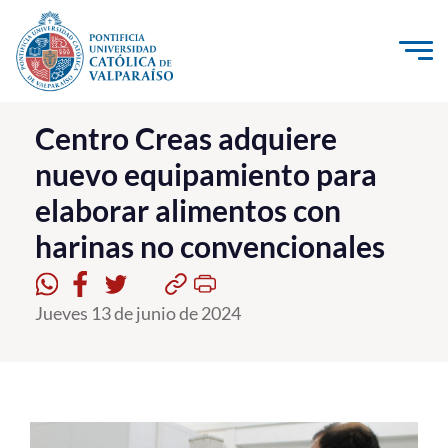
Click acá para ir directamente al contenido
La Universidad
Centro Creas adquiere
nuevo equipamiento para
Investigación, Creación e Innovación
elaborar alimentos con
PUCV Internacional
harinas no convencionales
Vinculación con el Medio
Admisión
Jueves 13 de junio de 2024
Pregrado
Postgrado
Formación Continua