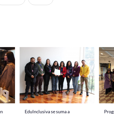
en
EduInclusiva se suma a
Prog