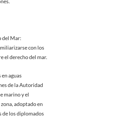
ones.
o del Mar:
amiliarizarse con los
re el derecho del mar.
 en aguas
nes de la Autoridad
e marino y el
a zona, adoptado en
s de los diplomados