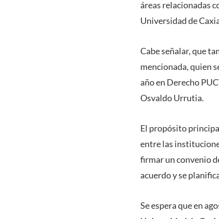
áreas relacionadas co
Universidad de Caxias
Cabe señalar, que tam
mencionada, quien se
año en Derecho PUCV,
Osvaldo Urrutia.
El propósito principa
entre las institucion
firmar un convenio d
acuerdo y se planific
Se espera que en ago