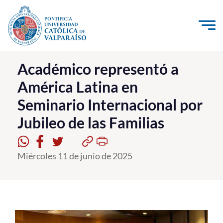
Click acá para ir directamente al contenido
La Universidad
Académico representó a
América Latina en
Investigación, Creación e Innovación
Seminario Internacional por
PUCV Internacional
Jubileo de las Familias
Vinculación con el Medio
Admisión
Miércoles 11 de junio de 2025
Pregrado
Postgrado
Formación Continua