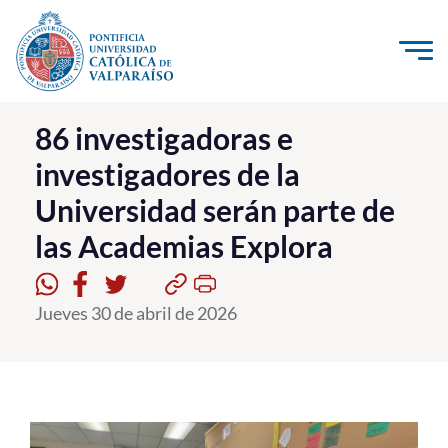
Click acá para ir directamente al contenido
La Universidad
86 investigadoras e
investigadores de la
Investigación, Creación e Innovación
Universidad serán parte de
PUCV Internacional
las Academias Explora
Vinculación con el Medio
Admisión
Jueves 30 de abril de 2026
Pregrado
Postgrado
Formación Continua