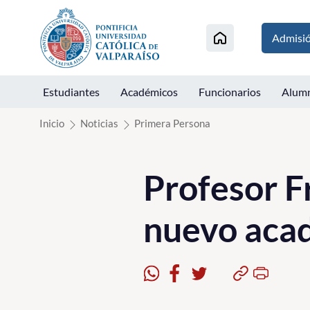
Click acá para ir directamente al contenido
Admisi
Estudiantes
Académicos
Funcionarios
Alum
Inicio
Noticias
Primera Persona
Profesor F
nuevo acad