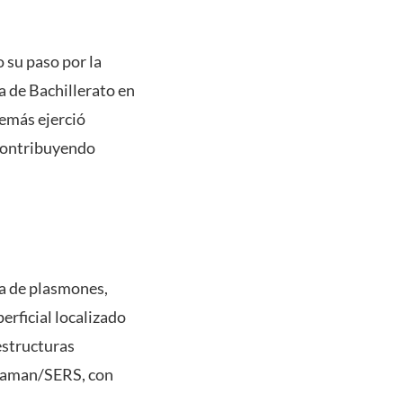
 su paso por la
 de Bachillerato en
demás ejerció
contribuyendo
ca de plasmones,
rficial localizado
estructuras
 Raman/SERS, con