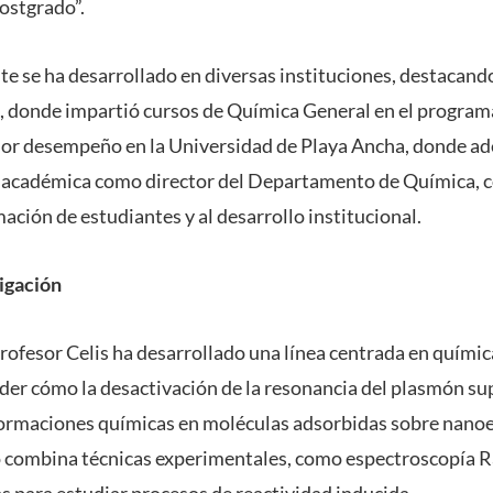
postgrado”.
te se ha desarrollado en diversas instituciones, destacando
, donde impartió cursos de Química General en el programa
rior desempeño en la Universidad de Playa Ancha, donde a
n académica como director del Departamento de Química, 
ación de estudiantes y al desarrollo institucional.
igación
 profesor Celis ha desarrollado una línea centrada en quími
er cómo la desactivación de la resonancia del plasmón supe
formaciones químicas en moléculas adsorbidas sobre nano
jo combina técnicas experimentales, como espectroscopía
s para estudiar procesos de reactividad inducida.