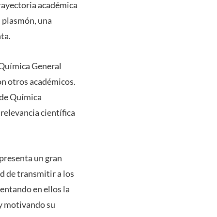
trayectoria académica
l plasmón, una
ta.
e Química General
con otros académicos.
 de Química
relevancia científica
epresenta un gran
d de transmitir a los
entando en ellos la
y motivando su