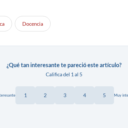
ca
Docencia
¿Qué tan interesante te pareció este artículo?
Califica del 1 al 5
1
2
3
4
5
teresante
Muy int