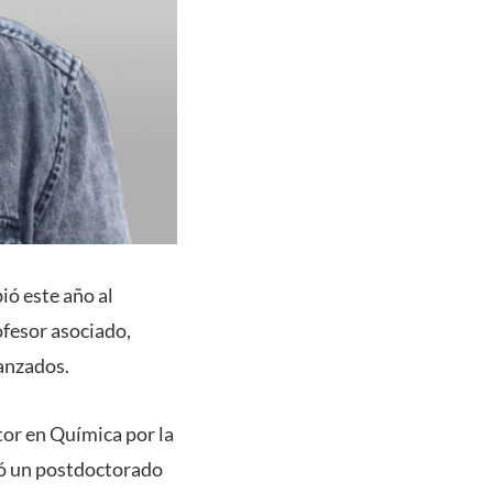
ió este año al
ofesor asociado,
vanzados.
tor en Química por la
izó un postdoctorado