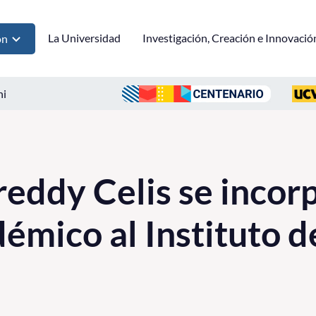
La Universidad
Investigación, Creación e Innovació
ón
ni
reddy Celis se inco
émico al Instituto 