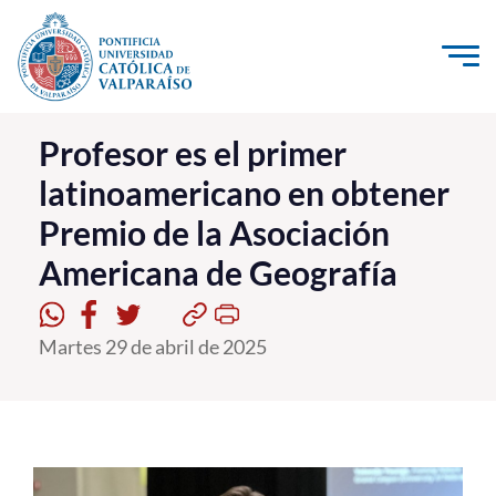
Click acá para ir directamente al contenido
La Universidad
Profesor es el primer
latinoamericano en obtener
Investigación, Creación e Innovación
Premio de la Asociación
PUCV Internacional
Americana de Geografía
Vinculación con el Medio
Admisión
Martes 29 de abril de 2025
Pregrado
Postgrado
Formación Continua