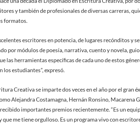
ace una década el Diplomado en Escritura Creativa, por 
itores y también de profesionales de diversas carreras, qui
os formatos.
elentes escritores en potencia, de lugares recónditos y s
o por módulos de poesía, narrativa, cuento y novela, guion
e las herramientas específicas de cada uno de estos géner
en los estudiantes”, expresó.
tura Creativa se imparte dos veces en el año por el gran éx
como Alejandra Costamagna, Hernán Ronsino, Macarena Ga
ecibido importantes premios recientemente. “Es un equip
y que me tiene orgulloso. Es un programa vivo con escritor