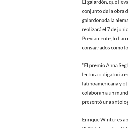
El galardón, que llev
conjunto de la obra d
galardonada la alema
realizará el 7 de juni
Previamente, lo han 
consagrados como los
“El premio Anna Seghe
lectura obligatoria e
latinoamericana y otr
colaboran a un mundo
presentó una antologí
Enrique Winter es abo