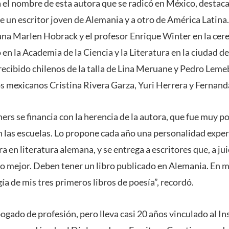
a el nombre de esta autora que se radicó en México, destaca
e un escritor joven de Alemania y a otro de América Latina
na Marlen Hobrack y el profesor Enrique Winter en la cer
o en la Academia de la Ciencia y la Literatura en la ciudad d
recibido chilenos de la talla de Lina Meruane y Pedro Lemeb
 mexicanos Cristina Rivera Garza, Yuri Herrera y Fernand
rs se financia con la herencia de la autora, que fue muy po
n las escuelas. Lo propone cada año una personalidad exper
a en literatura alemana, y se entrega a escritores que, a jui
 mejor. Deben tener un libro publicado en Alemania. En mi 
a de mis tres primeros libros de poesía”, recordó.
gado de profesión, pero lleva casi 20 años vinculado al Ins