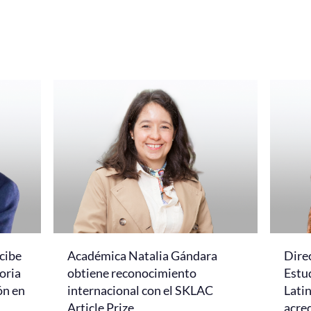
cibe
Académica Natalia Gándara
Dire
oria
obtiene reconocimiento
Estud
ón en
internacional con el SKLAC
Lati
Article Prize
acred