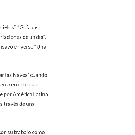
cielos”, “Guía de
iaciones de un día”,
ensayo en verso “Una
tar las Naves´ cuando
erro en el tipo de
aje por América Latina
 a través de una
con su trabajo como