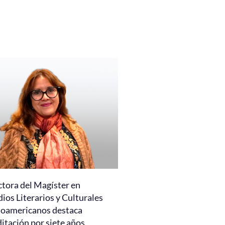
ctora del Magíster en
ios Literarios y Culturales
noamericanos destaca
itación por siete años