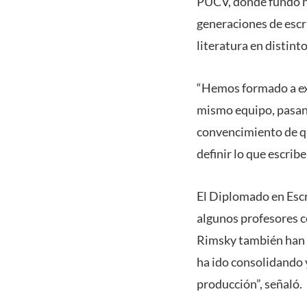
PUCV, donde fundó h
generaciones de escr
literatura en distint
“Hemos formado a exc
mismo equipo, pasand
convencimiento de qu
definir lo que escrib
El Diplomado en Escri
algunos profesores 
Rimsky también han r
ha ido consolidando 
producción”, señaló.