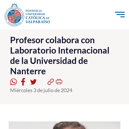
Click acá para ir directamente al contenido
La Universidad
Profesor colabora con
Laboratorio Internacional
Investigación, Creación e Innovación
de la Universidad de
PUCV Internacional
Nanterre
Vinculación con el Medio
Admisión
Miércoles 3 de julio de 2024
Pregrado
Postgrado
Formación Continua