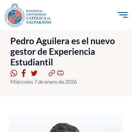
Click acá para ir directamente al contenido
La Universidad
Pedro Aguilera es el nuevo
gestor de Experiencia
Investigación, Creación e Innovación
Estudiantil
PUCV Internacional
Vinculación con el Medio
Miércoles 7 de enero de 2026
Admisión
Pregrado
Postgrado
Formación Continua