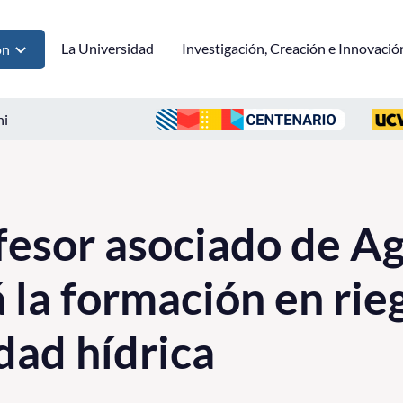
La Universidad
Investigación, Creación e Innovació
ón
ni
fesor asociado de A
 la formación en rie
dad hídrica