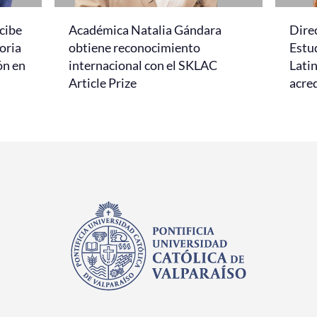
cibe
Académica Natalia Gándara
Dire
oria
obtiene reconocimiento
Estud
ón en
internacional con el SKLAC
Lati
Article Prize
acred