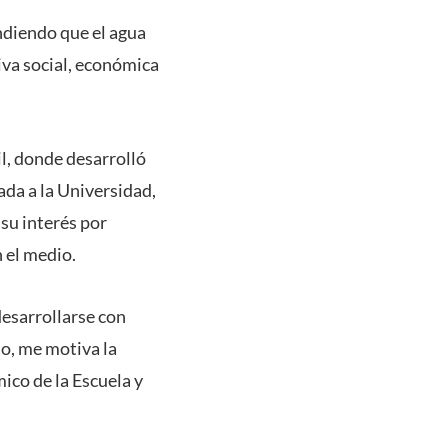
ndiendo que el agua
iva social, económica
l, donde desarrolló
gada a la Universidad,
su interés por
n el medio.
desarrollarse con
o, me motiva la
ico de la Escuela y