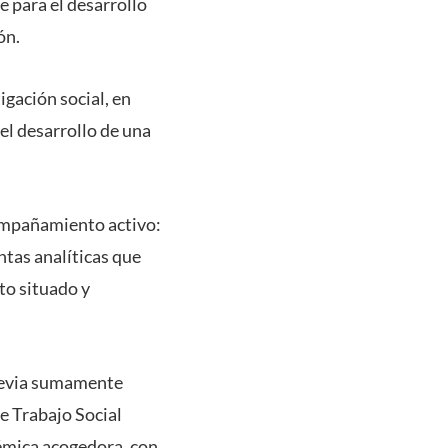
e para el desarrollo
ón.
gación social, en
el desarrollo de una
compañamiento activo:
ntas analíticas que
to situado y
previa sumamente
e Trabajo Social
émica acogedora, con