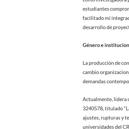
estudiantes comprome
facilitado mi integra
desarrollo de proyec
Género e institucion
La producción de con
cambio organizaciona
demandas contemporá
Actualmente, lidera
3240578, titulado “La
ajustes, rupturas y t
universidades del CR