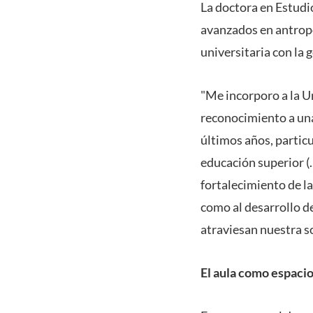
La doctora en Estudi
avanzados en antropol
universitaria con la 
"Me incorporo a la U
reconocimiento a una
últimos años, particu
educación superior (
fortalecimiento de l
como al desarrollo d
atraviesan nuestra s
El aula como espacio