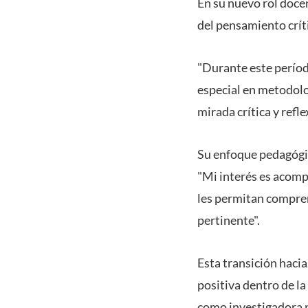
En su nuevo rol docen
del pensamiento críti
"Durante este períod
especial en metodolo
mirada crítica y refle
Su enfoque pedagógic
"Mi interés es acompa
les permitan compre
pertinente".
Esta transición haci
positiva dentro de l
como investigadora 