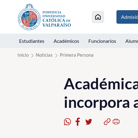
Click acá para ir directamente al contenido
Admisi
Estudiantes
Académicos
Funcionarios
Alum
Inicio
Noticias
Primera Persona
Académica
incorpora a