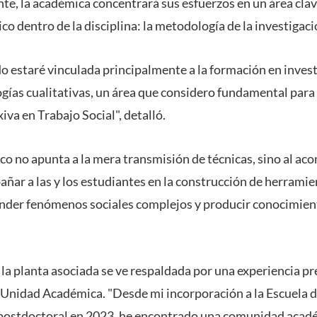
te, la académica concentrará sus esfuerzos en un área clav
co dentro de la disciplina: la metodología de la investigaci
o estaré vinculada principalmente a la formación en investi
gías cualitativas, un área que considero fundamental para 
xiva en Trabajo Social", detalló.
o no apunta a la mera transmisión de técnicas, sino al a
ñar a las y los estudiantes en la construcción de herramie
nder fenómenos sociales complejos y producir conocimien
a la planta asociada se ve respaldada por una experiencia 
a Unidad Académica. "Desde mi incorporación a la Escuela d
postdoctoral en 2023, he encontrado una comunidad acad