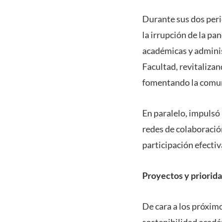
Durante sus dos peri
la irrupción de la p
académicas y administ
Facultad, revitalizan
fomentando la comuni
En paralelo, impulsó l
redes de colaboració
participación efectiv
Proyectos y priorida
De cara a los próximo
sostenibilidad académ