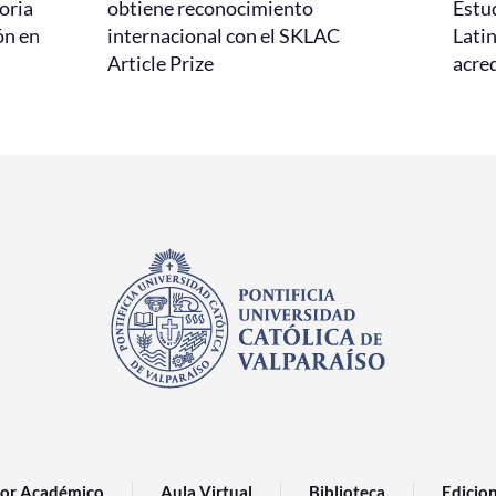
oria
obtiene reconocimiento
Estud
ón en
internacional con el SKLAC
Lati
Article Prize
acred
or Académico
Aula Virtual
Biblioteca
Edicio