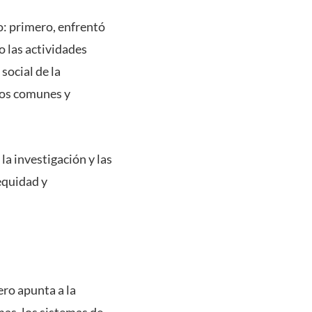
o: primero, enfrentó
o las actividades
social de la
cios comunes y
 la investigación y las
equidad y
ero apunta a la
mas, los sistemas de