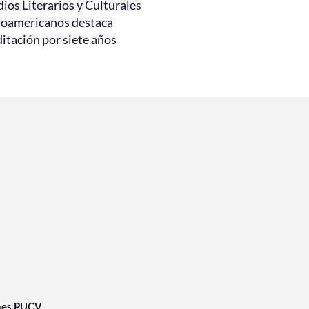
ios Literarios y Culturales
noamericanos destaca
itación por siete años
nes PUCV