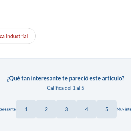
a Industrial
¿Qué tan interesante te pareció este artículo?
Califica del 1 al 5
1
2
3
4
5
teresante
Muy int