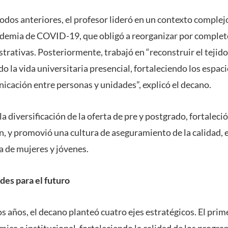
odos anteriores, el profesor lideró en un contexto complej
andemia de COVID-19, que obligó a reorganizar por complet
rativas. Posteriormente, trabajó en “reconstruir el tejido 
do la vida universitaria presencial, fortaleciendo los espa
cación entre personas y unidades”, explicó el decano.
a diversificación de la oferta de pre y postgrado, fortaleció
n, y promovió una cultura de aseguramiento de la calidad, 
a de mujeres y jóvenes.
des para el futuro
s años, el decano planteó cuatro ejes estratégicos. El prim
ica e institucional, fortaleciendo la calidad de los progra