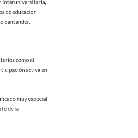
 interuniversitaria,
nes de educación
co Santander.
iterios como el
ticipación activa en
ificado muy especial,
ito de la