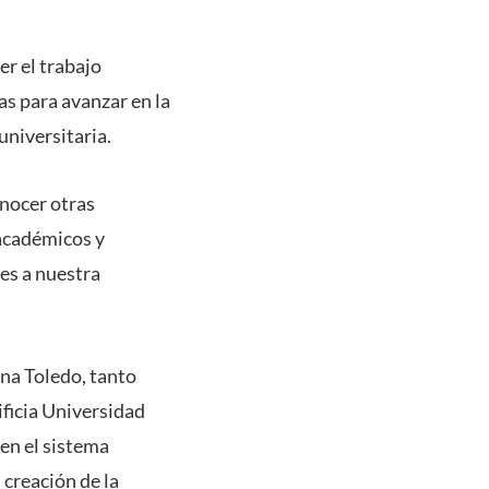
er el trabajo
s para avanzar en la
universitaria.
onocer otras
 académicos y
es a nuestra
ina Toledo, tanto
ificia Universidad
 en el sistema
 creación de la