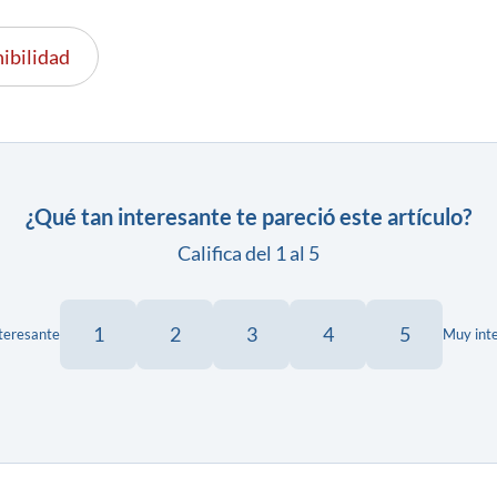
ibilidad
¿Qué tan interesante te pareció este artículo?
Califica del 1 al 5
1
2
3
4
5
teresante
Muy int