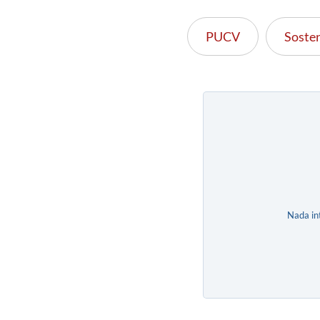
PUCV
Sosten
Nada in