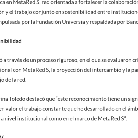
a en MetaRed S, red orientada a fortalecer la colaboración
ón y el trabajo conjunto en sostenibilidad entre institucio
 impulsada por la Fundación Universia y respaldada por Ban
nibilidad
zó a través de un proceso riguroso, en el que se evaluaron cr
onal con MetaRed S, la proyección del intercambio y la par
o de la red.
rina Toledo destacó que “este reconocimiento tiene un sign
en valor el trabajo constante que he desarrollado en el ámb
 a nivel institucional como en el marco de MetaRed S”.
CV