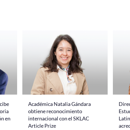
cibe
Académica Natalia Gándara
Dire
oria
obtiene reconocimiento
Estud
ón en
internacional con el SKLAC
Lati
Article Prize
acred