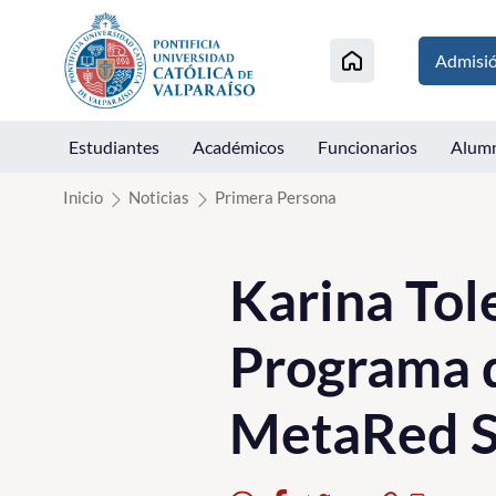
Click acá para ir directamente al contenido
Admisi
Estudiantes
Académicos
Funcionarios
Alum
Inicio
Noticias
Primera Persona
Karina Tol
Programa d
MetaRed S 