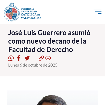
Click acá para ir directamente al contenido
La Universidad
José Luis Guerrero asumió
como nuevo decano de la
Investigación, Creación e Innovación
Facultad de Derecho
PUCV Internacional
Vinculación con el Medio
Lunes 6 de octubre de 2025
Admisión
Pregrado
Postgrado
Formación Continua