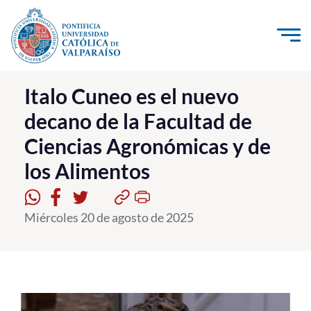
Click acá para ir directamente al contenido
La Universidad
Italo Cuneo es el nuevo
decano de la Facultad de
Investigación, Creación e Innovación
Ciencias Agronómicas y de
PUCV Internacional
los Alimentos
Vinculación con el Medio
Admisión
Miércoles 20 de agosto de 2025
Pregrado
Postgrado
Formación Continua