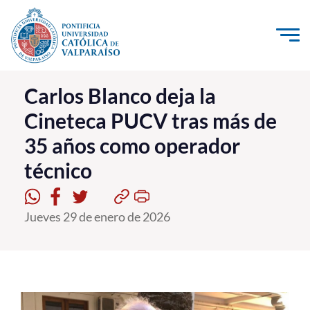
Click acá para ir directamente al contenido
La Universidad
Carlos Blanco deja la
Cineteca PUCV tras más de
Investigación, Creación e Innovación
35 años como operador
PUCV Internacional
técnico
Vinculación con el Medio
Admisión
Jueves 29 de enero de 2026
Pregrado
Postgrado
Formación Continua