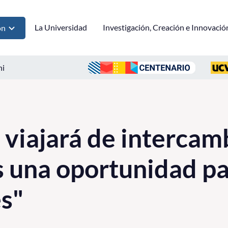
La Universidad
Investigación, Creación e Innovació
ón
ni
 viajará de intercam
s una oportunidad p
es"