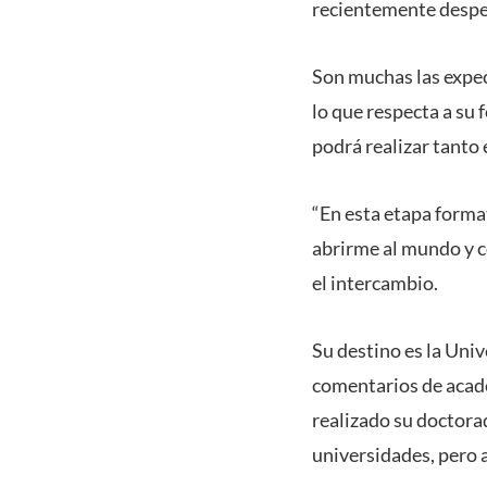
recientemente desped
Son muchas las expect
lo que respecta a su 
podrá realizar tanto
“En esta etapa forma
abrirme al mundo y co
el intercambio.
Su destino es la Univ
comentarios de acadé
realizado su doctora
universidades, pero a