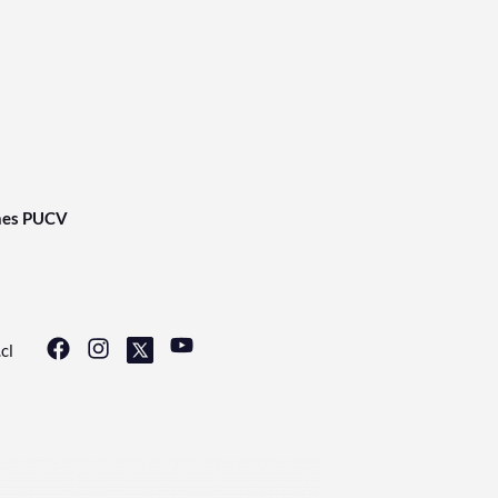
nes PUCV
cl