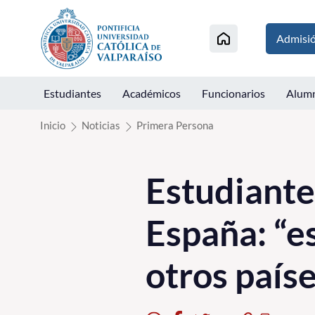
Click acá para ir directamente al contenido
Admisi
Estudiantes
Académicos
Funcionarios
Alum
Inicio
Noticias
Primera Persona
Estudiante
España: “e
otros país