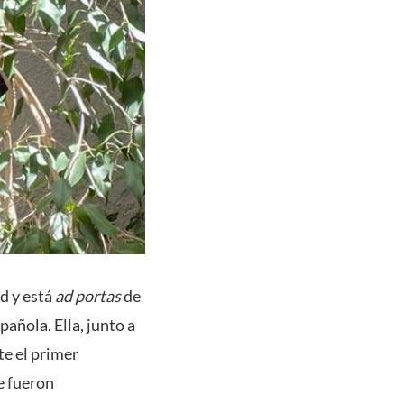
d y está
ad portas
de
pañola. Ella, junto a
te el primer
e fueron