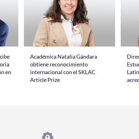
cibe
Académica Natalia Gándara
Dire
oria
obtiene reconocimiento
Estud
ón en
internacional con el SKLAC
Lati
Article Prize
acred