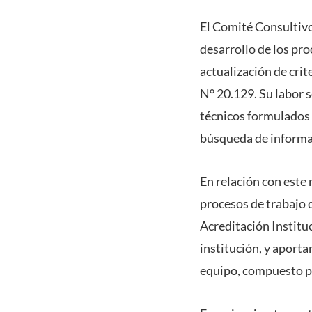
El Comité Consultivo
desarrollo de los pro
actualización de crit
N° 20.129. Su labor 
técnicos formulados 
búsqueda de informa
En relación con este 
procesos de trabajo 
Acreditación Institu
institución, y aport
equipo, compuesto po