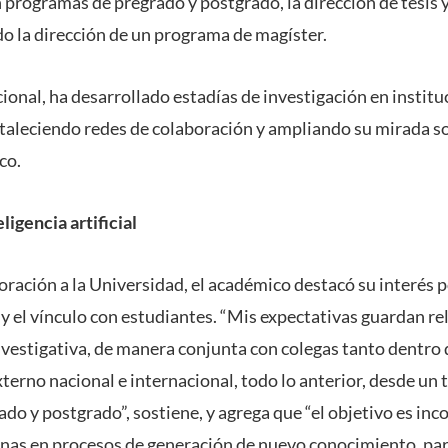
 programas de pregrado y postgrado, la dirección de tesis 
o la dirección de un programa de magíster.
ional, ha desarrollado estadías de investigación en institu
taleciendo redes de colaboración y ampliando su mirada so
co.
ligencia artificial
ración a la Universidad, el académico destacó su interés p
 y el vínculo con estudiantes. “Mis expectativas guardan re
investigativa, de manera conjunta con colegas tanto dentr
terno nacional e internacional, todo lo anterior, desde un 
do y postgrado”, sostiene, y agrega que “el objetivo es inc
as en procesos de generación de nuevo conocimiento, para