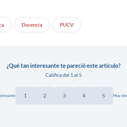
ca
Docencia
PUCV
¿Qué tan interesante te pareció este artículo?
Califica del 1 al 5
1
2
3
4
5
teresante
Muy int