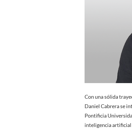
Con una sólida trayec
Daniel Cabrera se in
Pontificia Universid
inteligencia artifici