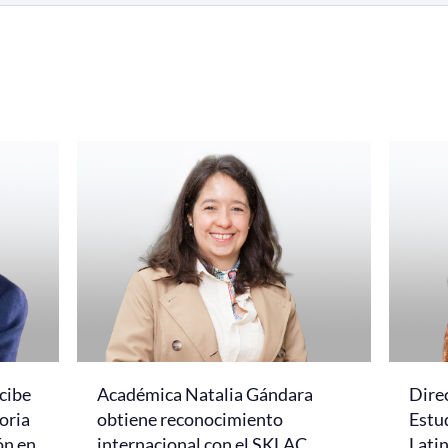
cibe
Académica Natalia Gándara
Dire
oria
obtiene reconocimiento
Estud
ón en
internacional con el SKLAC
Lati