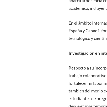
abarca la docencia en
académica, incluyend
En el ámbito internac
España y Canadá, for
tecnológico y científi
Investigación en inte
Respecto a su incorpo
trabajo colaborativo
fortalecer mi labor 
también del medio ex
estudiantes de pregra
desde etapas tempran