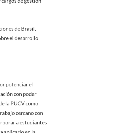
y cargos de gestión
ciones de Brasil,
bre el desarrollo
or potenciar el
lación con poder
o de la PUCV como
trabajo cercano con
orporar a estudiantes
 aplicarlo en la