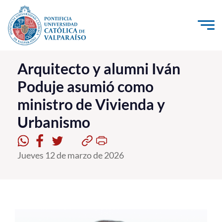
Click acá para ir directamente al contenido
La Universidad
Arquitecto y alumni Iván
Poduje asumió como
Investigación, Creación e Innovación
ministro de Vivienda y
PUCV Internacional
Urbanismo
Vinculación con el Medio
Admisión
Jueves 12 de marzo de 2026
Pregrado
Postgrado
Formación Continua