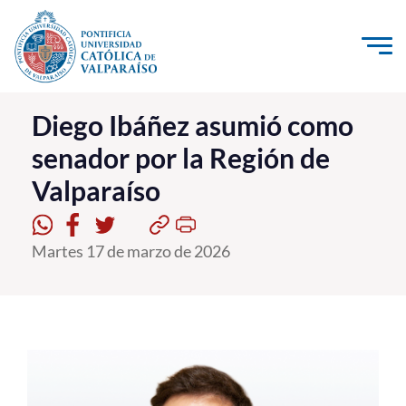
Click acá para ir directamente al contenido
La Universidad
Diego Ibáñez asumió como
senador por la Región de
Investigación, Creación e Innovación
Valparaíso
PUCV Internacional
Vinculación con el Medio
Martes 17 de marzo de 2026
Admisión
Pregrado
Postgrado
Formación Continua