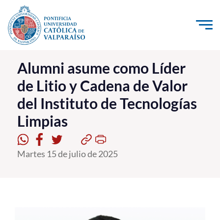
Click acá para ir directamente al contenido
La Universidad
Alumni asume como Líder
de Litio y Cadena de Valor
Investigación, Creación e Innovación
del Instituto de Tecnologías
PUCV Internacional
Limpias
Vinculación con el Medio
Admisión
Martes 15 de julio de 2025
Pregrado
Postgrado
Formación Continua