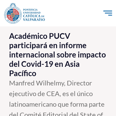
Click acá para ir directamente al contenido
La Universidad
Académico PUCV
participará en informe
Investigación, Creación e Innovación
internacional sobre impacto
PUCV Internacional
del Covid-19 en Asia
Vinculación con el Medio
Pacífico
Admisión
Manfred Wilhelmy, Director
ejecutivo de CEA, es el único
Pregrado
latinoamericano que forma parte
Postgrado
Formación Continua
del Comité Editorial del State of