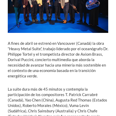
Estudiantes
Académicos
Funcionarios
Alumni
A fines de abril se estrenó en Vancouver (Canadá) la obra
“Heavy Metal Suite”, trabajo liderado por el oceanógrafo Dr.
Philippe Tortel y el trompetista director de Axiom Brass,
Dorival Puccini, concierto multimedia que aborda la
English
necesidad de avanzar hacia una minería más sostenible en
el contexto de una economía basada en la transición
energética verde.
La suite dura más de 45 minutos y contempla la
participación de los compositores T. Patrick Carrabré
(Canadá), Yao Chen (China), Augusta Red Thomas (Estados
Unidos), Roberto Morales (México), Vuma Levin
(Sudáfrica), Chris Sainsbury (Australia) y Chris Chafe