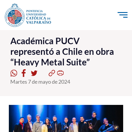
Click acá para ir directamente al contenido
La Universidad
Académica PUCV
representó a Chile en obra
Investigación, Creación e Innovación
“Heavy Metal Suite”
PUCV Internacional
Vinculación con el Medio
Martes 7 de mayo de 2024
Admisión
Pregrado
Postgrado
Formación Continua