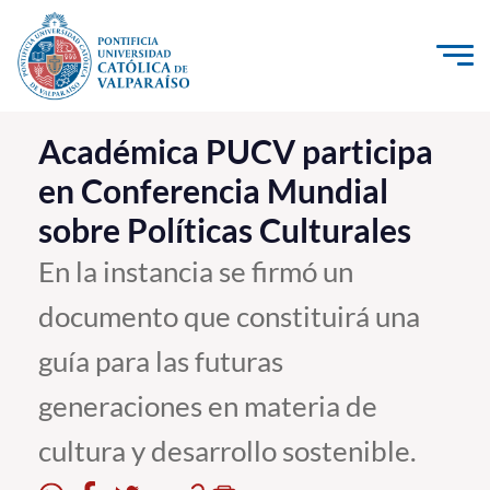
Click acá para ir directamente al contenido
La Universidad
Académica PUCV participa
en Conferencia Mundial
Investigación, Creación e Innovación
sobre Políticas Culturales
PUCV Internacional
Vinculación con el Medio
En la instancia se firmó un
documento que constituirá una
Admisión
guía para las futuras
Pregrado
generaciones en materia de
Postgrado
cultura y desarrollo sostenible.
Formación Continua