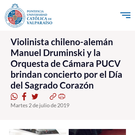
Click acá para ir directamente al contenido
La Universidad
Violinista chileno-alemán
Manuel Druminski y la
Investigación, Creación e Innovación
Orquesta de Cámara PUCV
PUCV Internacional
brindan concierto por el Día
Vinculación con el Medio
del Sagrado Corazón
Admisión
Martes 2 de julio de 2019
Pregrado
Postgrado
Formación Continua