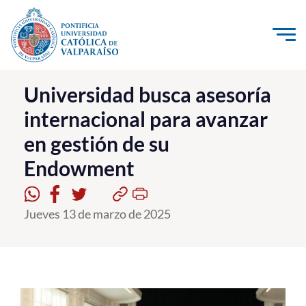
Click acá para ir directamente al contenido
La Universidad
Universidad busca asesoría
internacional para avanzar
Investigación, Creación e Innovación
en gestión de su
PUCV Internacional
Endowment
Vinculación con el Medio
Admisión
Jueves 13 de marzo de 2025
Pregrado
Postgrado
Formación Continua